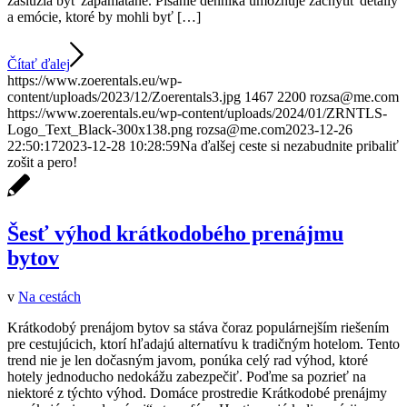
zaslúžia byť zapamätané. Písanie denníka umožňuje zachytiť detaily
a emócie, ktoré by mohli byť […]
Čítať ďalej
https://www.zoerentals.eu/wp-
content/uploads/2023/12/Zoerentals3.jpg
1467
2200
rozsa@me.com
https://www.zoerentals.eu/wp-content/uploads/2024/01/ZRNTLS-
Logo_Text_Black-300x138.png
rozsa@me.com
2023-12-26
22:50:17
2023-12-28 10:28:59
Na ďalšej ceste si nezabudnite pribaliť
zošit a pero!
Šesť výhod krátkodobého prenájmu
bytov
v
Na cestách
Krátkodobý prenájom bytov sa stáva čoraz populárnejším riešením
pre cestujúcich, ktorí hľadajú alternatívu k tradičným hotelom. Tento
trend nie je len dočasným javom, ponúka celý rad výhod, ktoré
hotely jednoducho nedokážu zabezpečiť. Poďme sa pozrieť na
niektoré z týchto výhod. Domáce prostredie Krátkodobé prenájmy