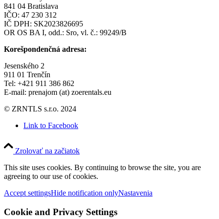
841 04 Bratislava
IČO: 47 230 312
IČ DPH: SK2023826695
OR OS BA I, odd.: Sro, vl. č.: 99249/B
Korešpondenčná adresa:
Jesenského 2
911 01 Trenčín
Tel: +421 911 386 862
E-mail: prenajom (at) zoerentals.eu
© ZRNTLS s.r.o. 2024
Link to Facebook
Zrolovať na začiatok
This site uses cookies. By continuing to browse the site, you are
agreeing to our use of cookies.
Accept settings
Hide notification only
Nastavenia
Cookie and Privacy Settings