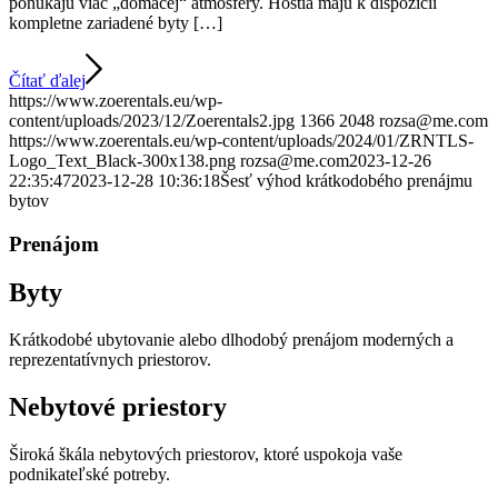
ponúkajú viac „domácej“ atmosféry. Hostia majú k dispozícii
kompletne zariadené byty […]
Čítať ďalej
https://www.zoerentals.eu/wp-
content/uploads/2023/12/Zoerentals2.jpg
1366
2048
rozsa@me.com
https://www.zoerentals.eu/wp-content/uploads/2024/01/ZRNTLS-
Logo_Text_Black-300x138.png
rozsa@me.com
2023-12-26
22:35:47
2023-12-28 10:36:18
Šesť výhod krátkodobého prenájmu
bytov
Prenájom
Byty
Krátkodobé ubytovanie alebo dlhodobý prenájom moderných a
reprezentatívnych priestorov.
Nebytové priestory
Široká škála nebytových priestorov, ktoré uspokoja vaše
podnikateľské potreby.