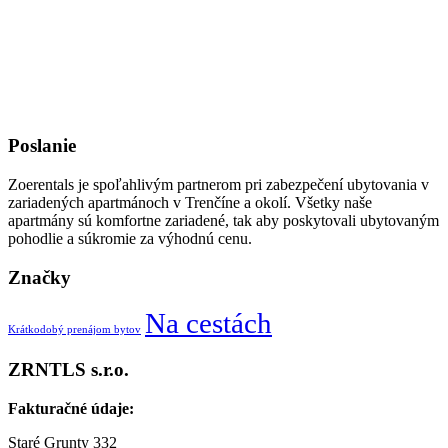
Poslanie
Zoerentals je spoľahlivým partnerom pri zabezpečení ubytovania v
zariadených apartmánoch v Trenčíne a okolí. Všetky naše
apartmány sú komfortne zariadené, tak aby poskytovali ubytovaným
pohodlie a súkromie za výhodnú cenu.
Značky
Na cestách
Krátkodobý prenájom bytov
ZRNTLS s.r.o.
Fakturačné údaje:
Staré Grunty 332